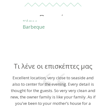
Παροχές
Κήπος
Barbeque
Τι λένε οι επισκέπτες μας
Excellent location, very close to seaside and
Very nice location! The beach is really close,
Nice hospitality. Warm people. Very clean.
The property was very nice. We had a 2
bedroom apartment with a large terrace. The
Comfortable beds. The best choice fot family.
with several bars and a restaurant. There is a
also to center for the evening. Every detail is
Lidl 500 meters down the road. The rooms were
Close to the beach. The sea is nice. We enjoyed
thought for the guests. So very very clean and
place was clean and you have everything you
need. The host was polite and responsive. There
new, the owner family is like your family. As if
clean and spacious. Every room has
our short staying. Thank you
was free parking and a garden for the guests.
airconditioning and a large comfortable bed.
you’ve been to your mother’s house for a