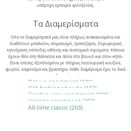
υπέροχη εμπειρία φιλοξενίας.
Τα Διαμερίσματα
Όλα τα διαμερίσματά μας είναι πλήρως ανακαινισμένα και
διαθέτουν μπαλκόνι, κλιματισμό, τραπεζαρία, δορυφορική
τηλεόραση επίπεδης οθόνης και ανατομικά στρώματα. Κάποια
έχουν θέα στη θάλασσα και άλλα στο βουνό και στον κήπο.
Είναι επίσης εξοπλισμένα με πλήρως λειτουργική κουζίνα,
ψυγείο, καφετιέρα και βραστήρα. Κάθε διαμέρισμα έχει το δικό
του ιδιωτικό μπάνιο.
Deluxe apartment (101)
Old-fashioned suite (102)
Garden view apartment (201)
Vintage apartment (202)
All-time classic (203)